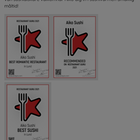
måltid!