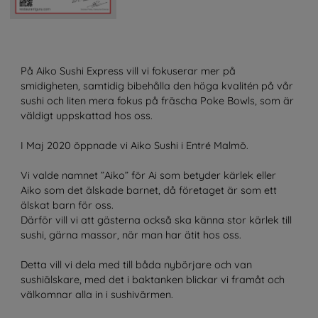
På Aiko Sushi Express vill vi fokuserar mer på
smidigheten, samtidig bibehålla den höga kvalitén på vår
sushi och liten mera fokus på fräscha Poke Bowls, som är
väldigt uppskattad hos oss.
I Maj 2020 öppnade vi Aiko Sushi i Entré Malmö.
Vi valde namnet ”Aiko” för Ai som betyder kärlek eller
Aiko som det älskade barnet, då företaget är som ett
älskat barn för oss.
Därför vill vi att gästerna också ska känna stor kärlek till
sushi, gärna massor, när man har ätit hos oss.
Detta vill vi dela med till båda nybörjare och van
sushiälskare, med det i baktanken blickar vi framåt och
välkomnar alla in i sushivärmen.