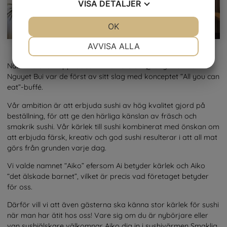
VISA
DETALJER
JA
NEJ
OK
JA
NEJ
NÖDVÄNDIG
INSTÄLLNINGAR
AVVISA ALLA
JA
NEJ
JA
NEJ
När Aiko Sushi öppnades i Lund 2016 av Quang Tran och
Nguyet Bui var de först av sitt slag med konceptet “All you can
MARKNADSFÖRING
STATISTIK
eat”-buffé.
Vår ambition är att erbjuda sushi av hög kvalitet gjord på
beställning, för att ge den härliga känslan av fräsch och
smakrik sushi. Vår kärlek till sushi kombinerat med önskan om
att erbjuda färsk, kreativ och god sushi resulterar i att all mat
görs från grunden varje dag.
Vi valde namnet “Aiko” efersom Ai betyder kärlek och Aiko
“det älskade barnet”, vilket är precis vad företaget betyder
för oss.
Därför vill vi att även gästerna ska känna stor kärlek för sushi
när man har ätit hos oss! Vare sig om du är nybörjare eller
van sushiälskare välkomnar Aiko dig in i sushivärmen Smaklig