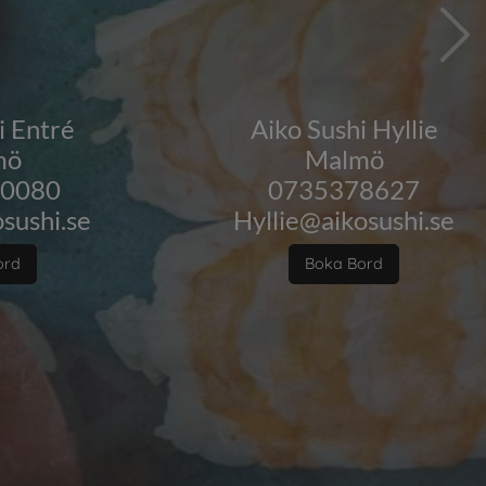
i Entré
Aiko Sushi Hyllie
mö
Malmö
70080
0735378627
sushi.se
Hyllie@aikosushi.se
ord
Boka Bord