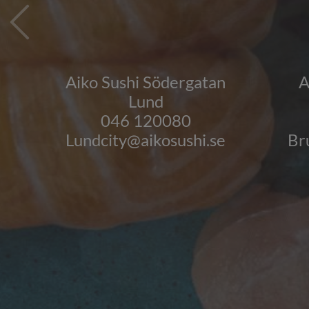
Aiko Sushi Södergatan
A
Lund
046 120080
Lundcity@aikosushi.se
Br