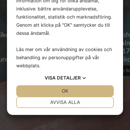
information om dig för olika ändamål,
Boka bord
inklusive: bättre användarupplevelse,
funktionalitet, statistik och marknadsföring.
Genom att klicka på "OK" samtycker du till
dessa ändamål.
iko Sushi Brunnshög
Aiko Sush
Lund
Mal
Läs mer om vår användning av cookies och
046 80181
040 61
behandling av personuppgifter på vår
unnshog@aikosushi.se
Entre@aiko
webbplats.
Boka Bord
Boka B
VISA
DETALJER
JA
NEJ
OK
JA
NEJ
NÖDVÄNDIG
INSTÄLLNINGAR
AVVISA ALLA
JA
NEJ
JA
NEJ
MARKNADSFÖRING
STATISTIK