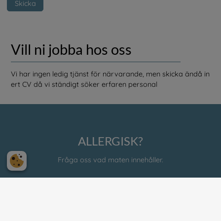
Skicka
Vill ni jobba hos oss
Vi har ingen ledig tjänst för närvarande, men skicka ändå in
ert CV då vi ständigt söker erfaren personal
ALLERGISK?
Fråga oss vad maten innehåller.
Följ oss