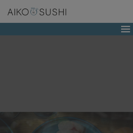
BESTÄLL ONLINE
LUNCH
MENY
ALL YOU CAN EAT
CATERING