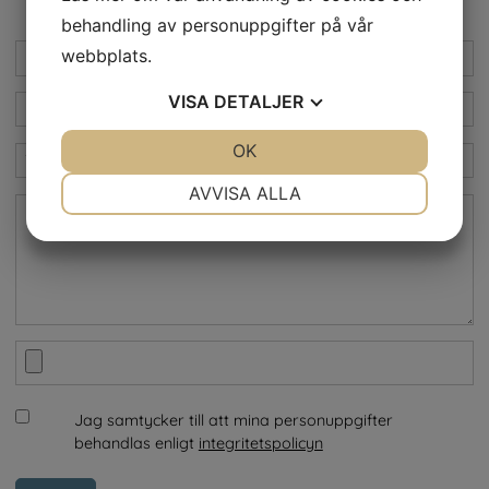
behandling av personuppgifter på vår
webbplats.
VISA
DETALJER
JA
NEJ
OK
JA
NEJ
NÖDVÄNDIG
INSTÄLLNINGAR
AVVISA ALLA
JA
NEJ
JA
NEJ
MARKNADSFÖRING
STATISTIK
Jag samtycker till att mina personuppgifter
behandlas enligt
integritetspolicyn